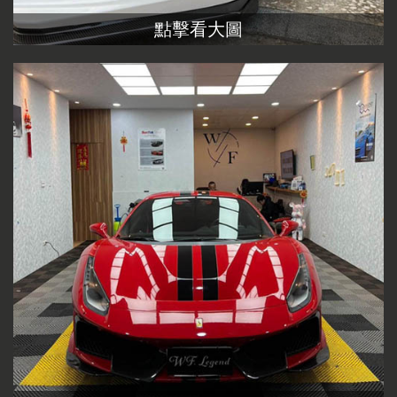
點擊看大圖