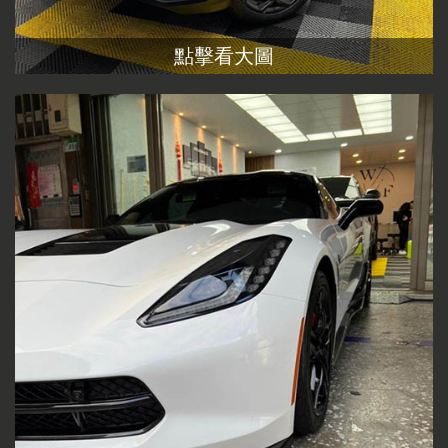
點擊看大圖