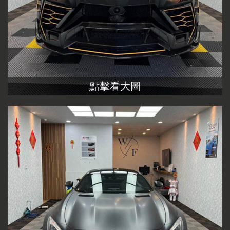
點擊看大圖