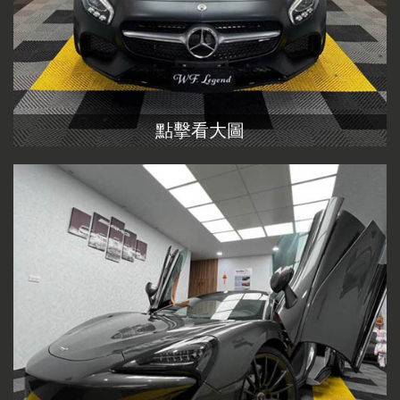
點擊看大圖