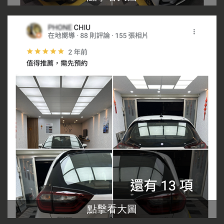
點擊看大圖