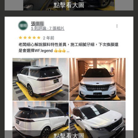
點擊看大圖
點擊看大圖