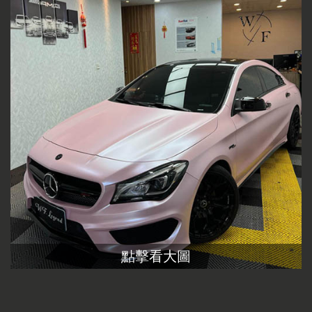
點擊看大圖