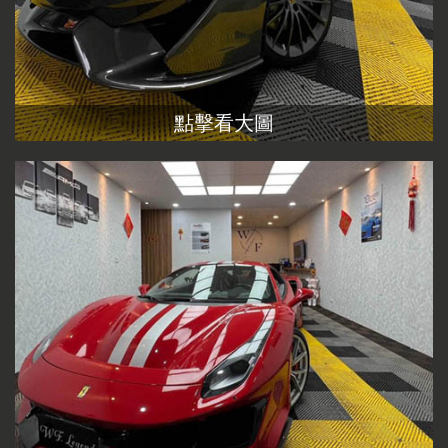
點擊看大圖