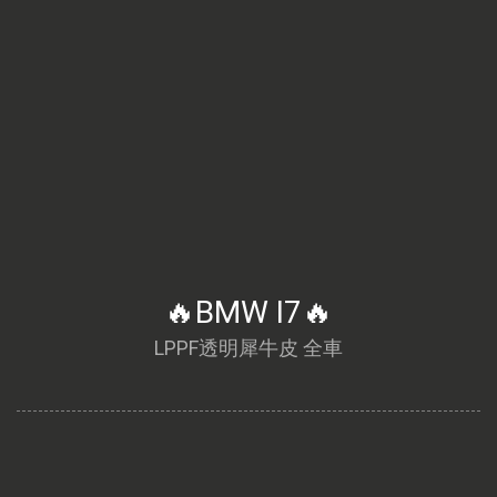
🔥BMW I7🔥
LPPF透明犀牛皮 全車