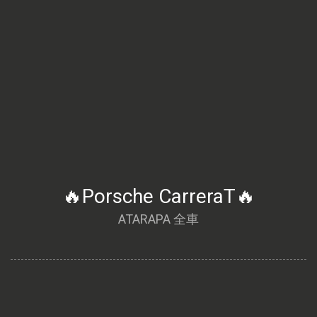
🔥Porsche CarreraT🔥
ATARAPA 全車